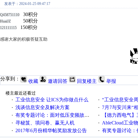
发表于：2024-01-25 09:47:17
30积分
Q458751110
50积分
HuaiJZ
150积分
121111115
感谢大家的积极答疑互助
分享到：
收藏
邀请回答
回复楼主
举报
楼主最近还看过
工业信息安全 让ICS为你做点什么
“工业信息安全周之我见”
·
·
浅谈信息安全及解决方案
7月7与安川来“
·
·
有奖专题讨论：面对低压变频故障，老手是这样解决的！
【德力西电气】三
·
·
寻秘笈、填问卷、赢无人机
AbleCloud工业物
·
·
2017年6月份精华帖奖励发放公告
有奖专题讨论：伺服选择的
·
·