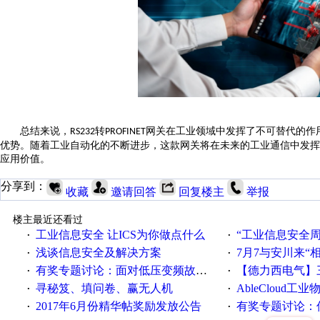
总结来说，
转
网关在工业领域中发挥了不可替代的作
RS232
PROFINET
优势。随着工业自动化的不断进步，这款网关将在未来的工业通信中发挥
应用价值。
分享到：
收藏
邀请回答
回复楼主
举报
楼主最近还看过
工业信息安全 让ICS为你做点什么
“工业信息安全周之我见”
·
·
浅谈信息安全及解决方案
7月7与安川来“
·
·
有奖专题讨论：面对低压变频故障，老手是这样解决的！
【德力西电气】三
·
·
寻秘笈、填问卷、赢无人机
AbleCloud工业物
·
·
2017年6月份精华帖奖励发放公告
有奖专题讨论：伺服选择的
·
·