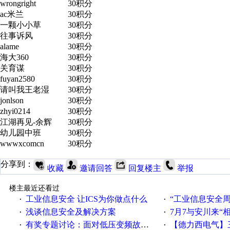
wrongright
30积分
ac米兰
30积分
一颗小小草
30积分
往事诉风
30积分
alame
30积分
海大360
30积分
关育谋
30积分
fuyan2580
30积分
请叫我王老湿
30积分
jonlson
30积分
zhyi0214
30积分
江湖再见-余辉
30积分
幼儿园中班
30积分
wwwxcomcn
30积分
分享到：
收藏
邀请回答
回复楼主
举报
楼主最近还看过
工业信息安全 让ICS为你做点什么
“工业信息安全周之我见”
·
·
浅谈信息安全及解决方案
7月7与安川来“
·
·
有奖专题讨论：面对低压变频故障，老手是这样解决的！
【德力西电气】三
·
·