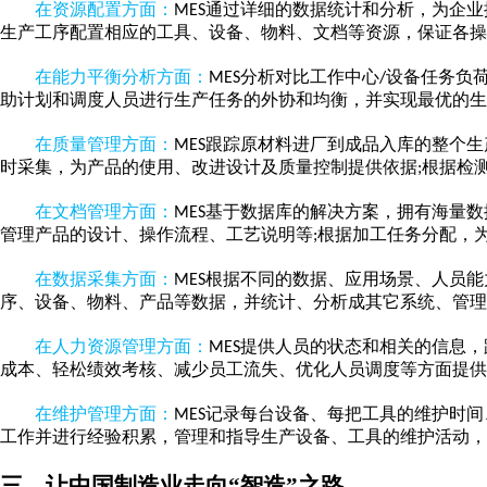
在资源配置方面：
通过详细的数据统计和分析，为企业
MES
生产工序配置相应的工具、设备、物料、文档等资源，保证各操
在能力平衡分析方面：
分析对比工作中心
设备任务负
MES
/
助计划和调度人员进行生产任务的外协和均衡，并实现最优的生
在质量管理方面：
跟踪原材料进厂到成品入库的整个生
MES
时采集，为产品的使用、改进设计及质量控制提供依据
根据检
;
在文档管理方面：
基于数据库的解决方案，拥有海量数
MES
管理产品的设计、操作流程、工艺说明等
根据加工任务分配，
;
在数据采集方面：
根据不同的数据、应用场景、人员能
MES
序、设备、物料、产品等数据，并统计、分析成其它系统、管理
在人力资源管理方面：
提供人员的状态和相关的信息，
MES
成本、轻松绩效考核、减少员工流失、优化人员调度等方面提供
在维护管理方面：
记录每台设备、每把工具的维护时间
MES
工作并进行经验积累，管理和指导生产设备、工具的维护活动，
三、
让中国制造业走向
“智造”之路