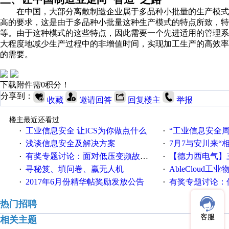
在中国，大部分离散制造企业属于多品种小批量的生产模式
高的要求，这是由于多品种小批量这种生产模式的特点所致，
等。由于这种模式的这些特点，因此需要一个先进适用的管理
大程度地减少生产过程中的非增值时间，实现加工生产的高效率
的需要。
下载附件需0积分！
分享到：
收藏
邀请回答
回复楼主
举报
楼主最近还看过
工业信息安全 让ICS为你做点什么
“工业信息安全周之我见”
·
·
浅谈信息安全及解决方案
7月7与安川来“
·
·
有奖专题讨论：面对低压变频故障，老手是这样解决的！
【德力西电气】三
·
·
寻秘笈、填问卷、赢无人机
AbleCloud工业物
·
·
2017年6月份精华帖奖励发放公告
有奖专题讨论：伺服选择的
·
·
热门招聘
客服
相关主题