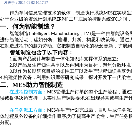
发表于：2024-01-02 10:17:27
作为车间信息管理技术的载体，制造执行系统
在实现生
MES
处于企业级的资源计划系统
和工厂底层的控制系统
之间，
ERP
SFC
一、
何为智能制造？
智能制造
，
是一种由智能设备
(Intelligent Manufacturing
IM)
进行智能活动，诸如分析、推理、判断、构思和决策等。通过
在制造过程中的脑力劳动。它把制造自动化的概念更新，扩展到
智能制造包含了以下内容：
面向产品设计与制造一体化知识库支撑体系的建立
1.
;
以产品及生产知识共享以及再利用为目标，聚焦分散环境
2.
以作为长期研究目标的柔性工厂以及生产过程知识共享为
3.
构建柔性设备，利用知识库等研究成果，探讨开发下一代柔性
4.
二、
MES助力智能制造
在过程控制方面：
管理生产订单的整个生产流程，通过
MES
误或提供决策支持，以实现生产调度要求
在出现异常或与生产
;
在任务派工方面：
在生产计划完成后，自动生成任务派
MES
体过程及各设备的详细操作顺序
为了提高生产柔性，生产任务
;
分配。