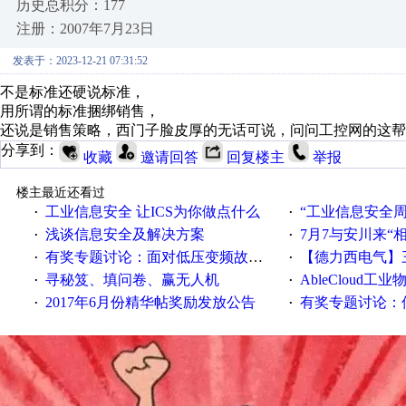
历史总积分：177
注册：2007年7月23日
发表于：2023-12-21 07:31:52
不是标准还硬说标准，
用所谓的标准捆绑销售，
还说是销售策略，西门子脸皮厚的无话可说，问问工控网的这帮
分享到：
收藏
邀请回答
回复楼主
举报
楼主最近还看过
工业信息安全 让ICS为你做点什么
“工业信息安全周之我见”
·
·
浅谈信息安全及解决方案
7月7与安川来“
·
·
有奖专题讨论：面对低压变频故障，老手是这样解决的！
【德力西电气】三
·
·
寻秘笈、填问卷、赢无人机
AbleCloud工业物
·
·
2017年6月份精华帖奖励发放公告
有奖专题讨论：伺服选择的
·
·