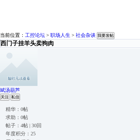
当前位置：
工控论坛
>
职场人生
>
社会杂谈
我要发帖
西门子挂羊头卖狗肉
斌汤葫芦
关注
私信
精华：0帖
求助：0帖
帖子：4帖 | 30回
年度积分：25