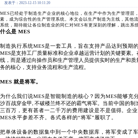
发表于：2023-12-15 10:11:20
MES已经处于制造生产企业的核心地位，在生产中作为生产管理层
素，成为综合性的生产管理系统。本文会以生产制造为主线，其他
系统，期待能让各位制造业的同仁对MES有更深刻的理解，跳出系
什么是
MES
制造执行系统
MES是一套工具，旨在支持产品达到预期
M
ES是支持工厂质量标准和企业卓越运营计划的关键要素。
线，而是通过向操作员和生产管理人员提供实时的生产和质
务的核心，支持业务流程和生产流程。
MES 就是将军。
为什么我们说
MES是智能制造的核心？因为MES能够
沙百
战穿金甲
, 不破楼兰终不还的霸气将军。
当前中国的制
三百万，更有甚者一二千万的费用建设是不是
值得。
企业
MES水平参差不齐。各式各样的“将军
”
履职了。
把单体设备的数据集中到一个中央数据库，将军变成了