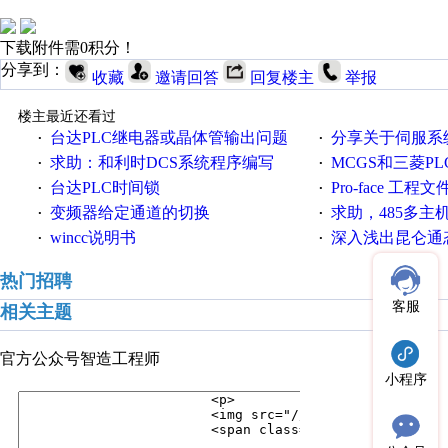
下载附件需0积分！
分享到：
收藏
邀请回答
回复楼主
举报
楼主最近还看过
台达PLC继电器或晶体管输出问题
分享关于伺服系统电子
·
·
求助：和利时DCS系统程序编写
MCGS和三菱PL
·
·
台达PLC时间锁
Pro-face 工程
·
·
变频器给定通道的切换
求助，485多主
·
·
wincc说明书
深入浅出昆仑通态（
·
·
热门招聘
客服
相关主题
官方公众号
智造工程师
小程序