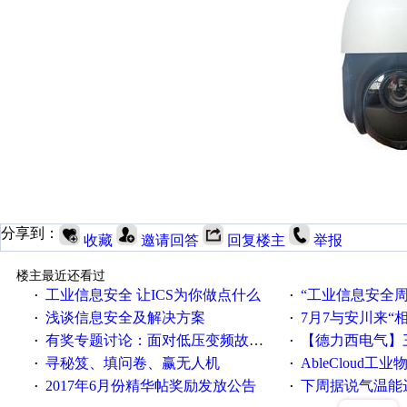
分享到：
收藏
邀请回答
回复楼主
举报
楼主最近还看过
工业信息安全 让ICS为你做点什么
“工业信息安全周之我见”
·
·
浅谈信息安全及解决方案
7月7与安川来“
·
·
有奖专题讨论：面对低压变频故障，老手是这样解决的！
【德力西电气】三
·
·
寻秘笈、填问卷、赢无人机
AbleCloud工业物
·
·
2017年6月份精华帖奖励发放公告
下周据说气温能
·
·