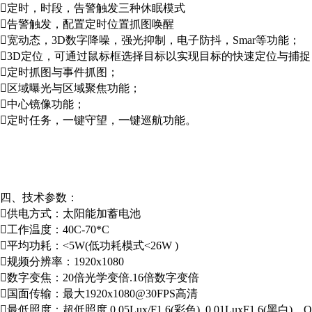
定时，时段，告警触发三种休眠模式
告警触发，配置定时位置抓图唤醒
宽动态，3D数字降噪，强光抑制，电子防抖，Smar等功能；
3D定位，可通过鼠标框选择目标以实现目标的快速定位与捕捉
定时抓图与事件抓图；
区域曝光与区域聚焦功能；
中心镜像功能；
定时任务，一键守望，一键巡航功能。
四、技术参数：
供电方式：太阳能加蓄电池
工作温度：40C-70*C
平均功耗：<5W(低功耗模式<26W )
规频分辨率：1920x1080
数字变焦：20倍光学变倍.16倍数字变倍
国面传输：最大1920x1080@30FPS高清
最低照度：超低照度.0.05Lux/F1.6(彩色) .0.01LuxF1.6(黑白)，OL