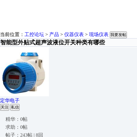
当前位置：
工控论坛
>
产品
>
仪器仪表
>
现场仪表
我要发帖
智能型外贴式超声波液位开关种类有哪些
定华电子
关注
私信
精华：0帖
求助：0帖
帖子：243帖 | 8回