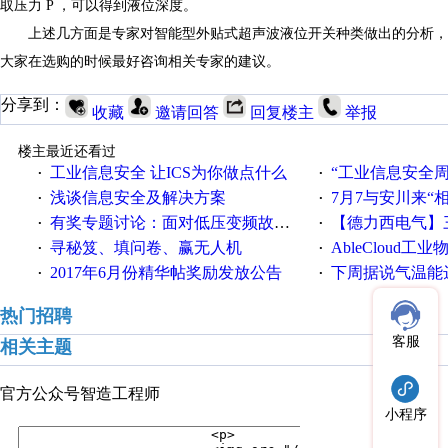
取压力 P ，可以得到液位深度。
上述几方面是专家对智能型外贴式超声波液位开关种类做出的分析，
大家在选购的时候最好咨询相关专家的建议。
分享到：
收藏
邀请回答
回复楼主
举报
楼主最近还看过
工业信息安全 让ICS为你做点什么
“工业信息安全周之我见”
·
·
浅谈信息安全及解决方案
7月7与安川来“
·
·
有奖专题讨论：面对低压变频故障，老手是这样解决的！
【德力西电气】三
·
·
寻秘笈、填问卷、赢无人机
AbleCloud工业物
·
·
2017年6月份精华帖奖励发放公告
下周据说气温能
·
·
热门招聘
客服
相关主题
官方公众号
智造工程师
小程序