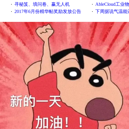
寻秘笈、填问卷、赢无人机
AbleCloud工业物
·
·
2017年6月份精华帖奖励发放公告
下周据说气温能
·
·