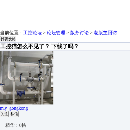
当前位置：
工控论坛
>
论坛管理
>
版务讨论
>
老版主回访
我要发帖
工控猫怎么不见了？ 下线了吗？
miy_gongkong
关注
私信
精华：0帖