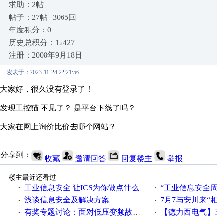
求助：2帖
帖子：27帖 | 3065回
年度积分：0
历史总积分：12427
注册：2008年9月18日
发表于：2023-11-24 22:21:56
大家好，很久没有登录了！
发现工控猫 不见了？ 是平台下线了吗？
大家在网上询价比价去哪个网站？
分享到：
收藏
邀请回答
回复楼主
举报
楼主最近还看过
工业信息安全 让ICS为你做点什么
“工业信息安全周之我见”
·
·
浅谈信息安全及解决方案
7月7与安川来“
·
·
有奖专题讨论：面对低压变频故障，老手是这样解决的！
【德力西电气】三
·
·