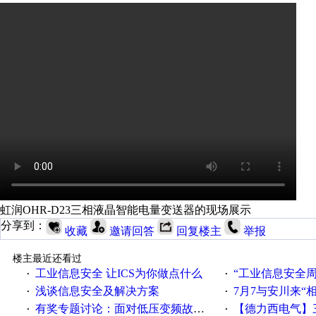
虹润OHR-D23三相液晶智能电量变送器的现场展示
分享到：
收藏
邀请回答
回复楼主
举报
楼主最近还看过
工业信息安全 让ICS为你做点什么
“工业信息安全周之我见”
·
·
浅谈信息安全及解决方案
7月7与安川来“
·
·
有奖专题讨论：面对低压变频故障，老手是这样解决的！
【德力西电气】三
·
·