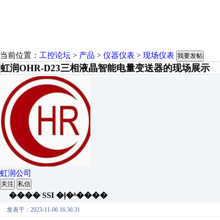
当前位置：
工控论坛
>
产品
>
仪器仪表
>
现场仪表
我要发帖
虹润OHR-D23三相液晶智能电量变送器的现场展示
虹润公司
关注
私信
���� SSI �ļ�ʱ����
发表于：2023-11-06 16:36:31