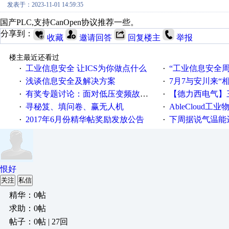
发表于：2023-11-01 14:59:35
国产PLC,支持CanOpen协议推荐一些。
分享到：
收藏
邀请回答
回复楼主
举报
楼主最近还看过
工业信息安全 让ICS为你做点什么
“工业信息安全周之我见”
·
·
浅谈信息安全及解决方案
7月7与安川来“
·
·
有奖专题讨论：面对低压变频故障，老手是这样解决的！
【德力西电气】三
·
·
寻秘笈、填问卷、赢无人机
AbleCloud工业物
·
·
2017年6月份精华帖奖励发放公告
下周据说气温能
·
·
恨好
关注
私信
精华：0帖
求助：0帖
帖子：0帖 | 27回