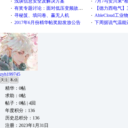
浅谈信息安全及解决方案
7月7与安川来“
·
·
有奖专题讨论：面对低压变频故障，老手是这样解决的！
【德力西电气】三
·
·
寻秘笈、填问卷、赢无人机
AbleCloud工业物
·
·
2017年6月份精华帖奖励发放公告
下周据说气温能
·
·
zyh199745
关注
私信
精华：0帖
求助：0帖
帖子：0帖 | 4回
年度积分：136
历史总积分：136
注册：2023年1月31日