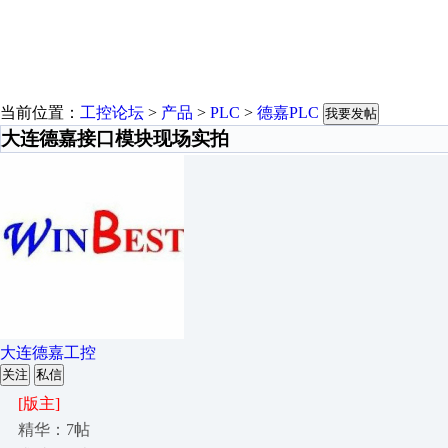
当前位置：
工控论坛
>
产品
>
PLC
>
德嘉PLC
我要发帖
大连德嘉接口模块现场实拍
大连德嘉工控
关注
私信
[版主]
精华：7帖