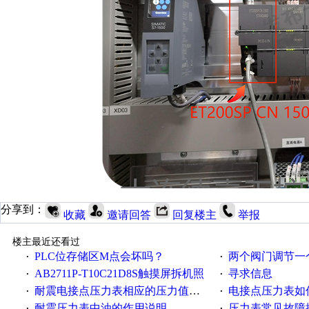
分享到：
收藏
邀请回答
回复楼主
举报
楼主最近还看过
PLC位存储区M点会坏吗？
两个阀门调节一
·
·
AB2711P-T10C21D8S触摸屏拆机照
寻求信息
·
·
耐震电接点压力表相应的压力值与使用注意事项
电接点压力表如
·
·
耐震压力表中油的作用说明
压力表常见故障
·
·