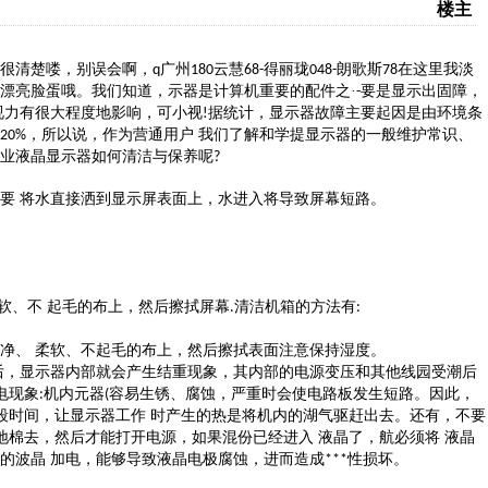
楼主
很清楚喽，别误会啊，
广州
云慧
得丽珑
朗歌斯
在这里我淡
q
180
68-
048-
78
漂亮脸蛋哦。我们知道，示器是计算机重要的配件之
·
要是显示出固障，
-
视力有很大程度地影响，可小视
据统计，显示器故障主要起因是由环境条
!
，所以说，作为营通用户 我们了解和学提显示器的一般维护常识、
20%
业液晶显示器如何清洁与保养呢
?
要
将水直接洒到显示屏表面上，水进入将导致屏幕短路。
软、不 起毛的布上，然后擦拭屏幕
清洁机箱的方法有
.
:
净、 柔软、不起毛的布上，然后擦拭表面注意保持湿度。
后，显示器内部就会产生结重现象，其内部的电源变压和其他线园受潮后
电现象
机内元器
容易生锈、腐蚀，严重时会使电路板发生短路。因此，
:
(
段时间，让显示器工作 时产生的热是将机内的湖气驱赶出去。还有，不要
地棉去，然后才能打开电源，如果混份已经进入 液晶了，航必须将 液晶
的波晶 加电，能够导致液晶电极腐蚀，进而造成
性损坏。
***