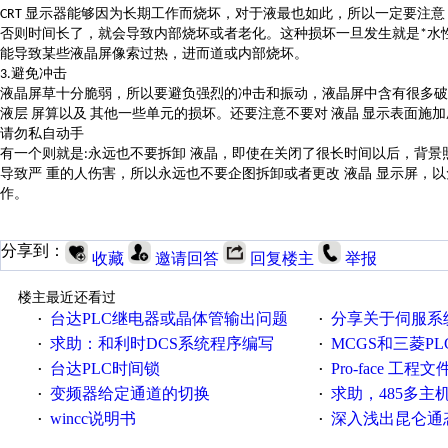
显示器能够因为长期工作而烧坏，对于液最也如此，所以一定要注意
CRT
否则时间长了，就会导致内部烧坏或者老化。这种损坏一旦发生就是
水
*
能导致某些液晶屏像索过热，进而道或内部烧坏。
避免冲击
3.
液晶屏草十分脆弱，所以要避负强烈的冲击和振动，液晶屏中含有很多破
液层
屏算以及
其他一些单元的损坏。还要注意不要对
液晶
显示表面施加
请勿私自动手
有一个则就是
永远也不要拆卸 液晶，即使在关闭了很长时间以后，背景
:
导致严 重的人伤害，所以永远也不要企图拆卸或者更改 液晶 显示屏，
作。
分享到：
收藏
邀请回答
回复楼主
举报
楼主最近还看过
台达PLC继电器或晶体管输出问题
分享关于伺服系统电子
·
·
求助：和利时DCS系统程序编写
MCGS和三菱PL
·
·
台达PLC时间锁
Pro-face 工程
·
·
变频器给定通道的切换
求助，485多主
·
·
wincc说明书
深入浅出昆仑通态（
·
·