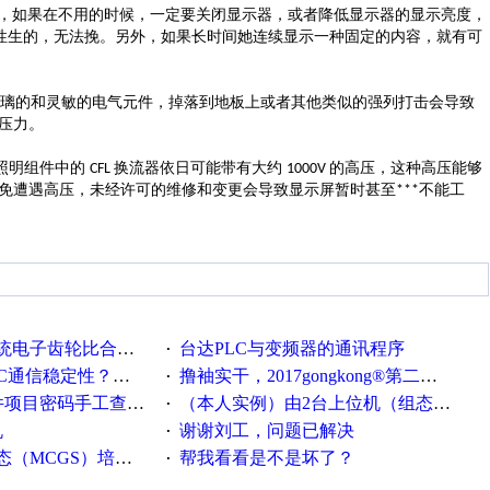
，如果在不用的时候，一定要关闭显示器，或者降低显示器的显示亮度，
性生的，无法挽。另外，如果长时间她连续显示一种固定的内容，就有可
璃的和灵敏的电气元件，掉落到地板上或者其他类似的强列打击会导致
压力。
照明组件中的
换流器依日可能带有大约
的高压，这种高压能够
CFL
1000V
以免遭遇高压，未经许可的维修和变更会导致显示屏暂时甚至
不能工
***
齿轮比合理计算的方法
台达PLC与变频器的通讯程序
·
C通信稳定性？？？
撸袖实干，2017gongkong®第二届智造工程师节正式起航！
·
文件项目密码手工查看方法
（本人实例）由2台上位机（组态王）控制一套S7-300，一台计算机作为服务器，一台计算机作为客户机
·
机
谢谢刘工，问题已解决
·
MCGS）培训教程
帮我看看是不是坏了？
·