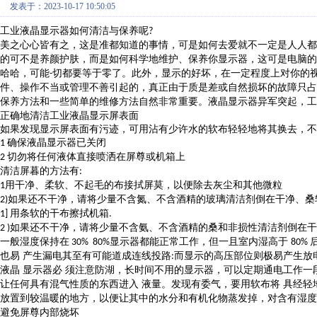
发表于：2023-10-17 10:50:05
工业液晶显示器如何清洁与保养呢
?
美之心心皆有之，这是准都知道的事情，可是如何去爱就不一定是人人都
的可不是养颜护肤，而是如何科学地维护、保养你显示器，这可是电脑的
哈哈，可能
切都要等于零了。此外，显示的好坏，在一定程度上对你的
-
件、操作不当或管理不善引起的，真正由于质是差或自然损坏的故障只占
保养方法和一些简单的维修方法自然非常重要。液晶显示器异军突起，工
正确地清洁工业液晶显示屏表面
如果发现显示屏表面有污迹，可用沾有少许水的软布轻轻地将其换去，不
确保液晶显示器已关闭
1
切勿将任何液体直接喷洒在屏尊或机箱上
2
清洁屏暮的方法有
:
用干净、柔软、不起毛的布接拭屏莫，以便除去灰尘和其他微粒
1
如果还不干净，请将少量不含氮、不含酒精的玻璃清洁剂倒在干净、桑
2)
用条软的干布擦拭机箱
1]
.
如果还不干净，请将少量不含氨、不含酒精的桑和非损性清洁剂倒在干
2 )
一般湿度保持在
显示器都能正常工作，但一且室内湿高于
30% 80%
80%
也易 产生漏电其至有可能道成连线投路
而显示的高压部位则极易产生放
:
液晶 显示器必 须注意防湖，长时间不用的显示器，可以定期通电工作一
让任何具有混气性质的东西进入 液量。发现有委气，要用软布将 具经轻
放置到较温暖的地方，以便让其中的水分和有机化物蒸发掉，对含有湿度
避免屏尊内部烧坏