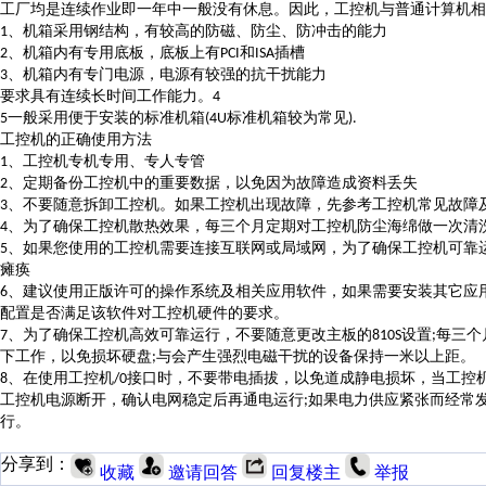
工厂均是连续作业即一年中一般没有休息。因此，工控机与普通计算机相
、机箱采用钢结构，有较高的防磁、防尘、防冲击的能力
1
、机箱内有专用底板，底板上有
和
插槽
2
PCI
ISA
、机箱内有专门电源，电源有较强的抗干扰能力
3
要求具有连续长时间工作能力。
4
一般采用便于安装的标准机箱
标准机箱较为常见
5
(4U
).
工控机的正确使用方法
、工控机专机专用、专人专管
1
、定期备份工控机中的重要数据，以免因为故障造成资料丢失
2
、不要随意拆卸工控机。如果工控机出现故障，先参考工控机常见故障
3
、为了确保工控机散热效果，每三个月定期对工控机防尘海绵做一次清
4
、如果您使用的工控机需要连接互联网或局域网，为了确保工控机可靠
5
瘫痪
、建议使用正版许可的操作系统及相关应用软件，如果需要安装其它应
6
配置是否满足该软件对工控机硬件的要求。
、为了确保工控机高效可靠运行，不要随意更改主板的
设置
每三个
7
810S
;
下工作，以免损坏硬盘
与会产生强烈电磁干扰的设备保持一米以上距。
;
、在使用工控机
接口时，不要带电插拔，以免道成静电损坏，当工控
8
/0
工控机电源断开，确认电网稳定后再通电运行
如果电力供应紧张而经常
;
行。
分享到：
收藏
邀请回答
回复楼主
举报