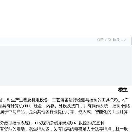
点击：
75
| 回复：
0
楼主
结，对生产过程及机电设备、工艺装备进行检测与控制的工具总称。
广
q
如具有计算机
、硬盘、内存、外设及接口，并有操作系统、控制
网络
CPU
/
属于中间产品，是为其他各行业提供可靠、嵌入式、智能化的工业计算
分散型控制系统
、
现场总线系统
及
数控系统
五种
)
FCS(
)
CNC
)
有强烈的震动，灰尘特别多，另有很高的电磁场力干犹等特点，且一般