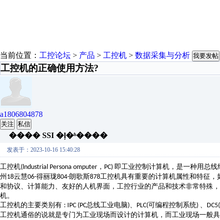
当前位置：
工控论坛
>
产品
>
工控机
>
数据采集与分析
我要发帖
工控机的正确使用方法?
a1806804878
关注
私信
���� SSI �ļ�ʱ����
发表于：2023-10-16 15:40:28
工控机
，
即工业控制计算机，是一种用总线
(lndustrial Persona omputer
PC)
州
云慧
得丽珑
朗歌斯
工控机具有重要的计算机属性和特征，
18
06-
804-
878
和协议、计算能力、友好的人机界面，工控行业的产品和技术非常特殊，
机。
工控机的主要类别有
总线工业电脑
、
可编程控制系统
、
: IPC (PC
)
PLC(
)
DC5(
工控机通俗的说就是专门为工业现场而设计的计算机，而工业现场一般具