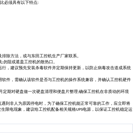
比必须具有以下特点
:
及排除方法，或与东田工控机生产厂家联系。
洗
勿阻或遮盖工控机的散热口。
;
运行，建议预先安装杀毒软件并定期保持更新，以防止病毒攻击道成系统
用软件，需确认该软件是否与工控机的操作系统兼容，并确认工控机硬件
月定期对硬盘做一次硬盘清理和便盘片整理
确保工控机在非质动的环境
;
机遇到非人为原因停电时，为了确保工控机能正常可靠的工作，应立即将
发生限电现象，建议给工控机配备相关规格
电源，以保证工控机稳定运
UPS