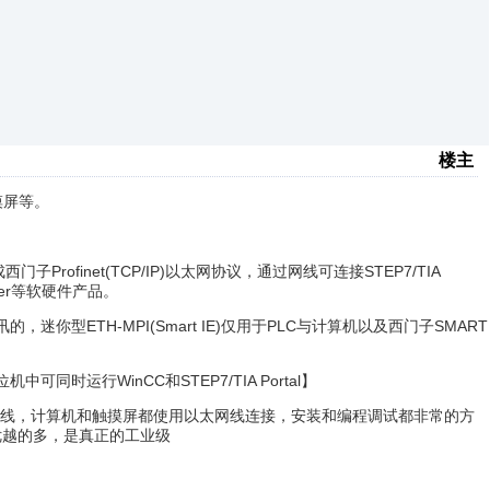
楼主
摸屏等。
西门子Profinet(TCP/IP)以太网协议，通过网线可连接STEP7/TIA
rver等软硬件产品。
讯的，迷你型ETH-MPI(Smart IE)仅用于PLC与计算机以及西门子SMART
同时运行WinCC和STEP7/TIA Portal】
太网线，计算机和触摸屏都使用以太网线连接，安装和编程调试都非常的方
优越的多，是真正的工业级