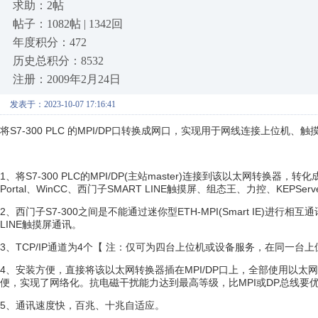
求助：2帖
帖子：1082帖 | 1342回
年度积分：472
历史总积分：8532
注册：2009年2月24日
发表于：2023-10-07 17:16:41
将S7-300 PLC 的MPI/DP口转换成网口，实现用于网线连接上位机、触
1、将S7-300 PLC的MPI/DP(主站master)连接到该以太网转换器，转化成
Portal、WinCC、西门子SMART LINE触摸屏、组态王、力控、KEPSe
2、西门子S7-300之间是不能通过迷你型ETH-MPI(Smart IE)进行相互通
LINE触摸屏通讯。
3、TCP/IP通道为4个【 注：仅可为四台上位机或设备服务，在同一台上位机中可
4、安装方便，直接将该以太网转换器插在MPI/DP口上，全部使用以
便，实现了网络化。抗电磁干扰能力达到最高等级，比MPI或DP总线要
5、通讯速度快，百兆、十兆自适应。