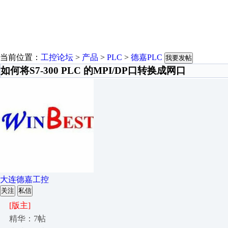
当前位置：
工控论坛
>
产品
>
PLC
>
德嘉PLC
我要发帖
如何将S7-300 PLC 的MPI/DP口转换成网口
大连德嘉工控
关注
私信
[版主]
精华：7帖