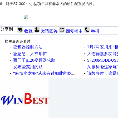
6、对于S7-300 中小型项目具有非常大的硬件配置灵活性。
分享到：
收藏
邀请回答
回复楼主
举报
楼主最近还看过
变频器控制方法
7月7与安川来“
·
·
急急急，大神帮忙！
大连德嘉多功能
·
·
西门子g120变频器求助
S7200MODBUS
·
·
发布些实用的贴
又被科隆这家坑
·
·
“麻辣小龙虾”从未有过如此的吃法！
请教各位：这是哪
·
·