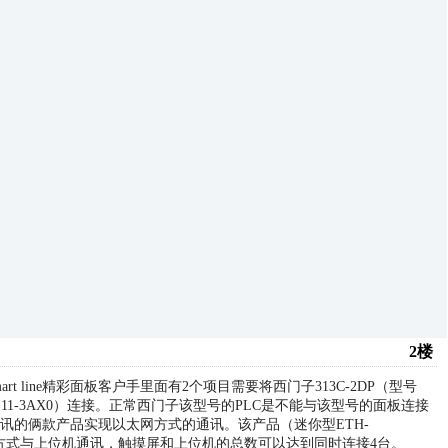
2楼
C-2DP、smart line精彩面板客户手里面有2个项目需要将西门子313C-2DP（型号
6648-0CE11-3AX0）连接。正常西门子该型号的PLC是不能与该型号的面板连接
讯的俩款产品实现以太网方式的通讯。该产品（迷你型ETH-
太网的方式与上位机通讯，触摸屏和上位机的总数可以达到同时连接4台。