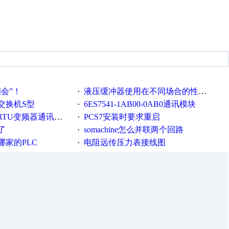
相会”！
液压缓冲器使用在不同场合的性能要求
·
交换机S型
6ES7541-1AB00-0AB0通讯模块
·
RTU变频器通讯求助！
PCS7安装时要求重启
·
了
somachine怎么并联两个回路
·
家的PLC
电阻远传压力表接线图
·