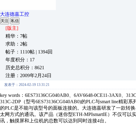
大连德嘉工控
关注
私信
[版主]
精华：7帖
求助：2帖
帖子：1110帖 | 1394回
年度积分：17
历史总积分：8621
注册：2009年2月24日
发表于：2024-02-19 13:31:21
key words：6ES73136CG040AB0、6AV6648-0CE11-3A
313C-2DP（型号6ES73136CG040AB0)的PLC与smart li
的PLC是不能与该型号的面板连接的。大连德嘉研发了一款转
太网方式的通讯。该产品（迷你型ETH-MPIsmartIE）不仅
讯，触摸屏和上位机的总数可以达到同时连接4台。