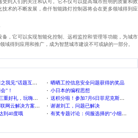
越受到人们的关注和认可。它不仅可以提高城市照明的质量和效
化技术的不断发展，叁仟智能路灯控制器将会在更多领域得到应
设备，它可以实现智能化控制、远程监控和管理等功能，为城市
领域得到应用和推广，成为智慧城市建设不可或缺的一部分。
话题互动获奖名单发布公告
晒晒工控信息安全问题获得的奖品
·
相会”！
小日本的编程思想
·
重好礼，玩嗨夏日！
送积分啦！参加7月6日菲尼克斯在线研讨会即得
·
联网云解决方案实践及应用
谢谢刘工，问题已解决
·
达到40度哦
有奖专题讨论：伺服选择的“小细节大学问”奖励公告
·