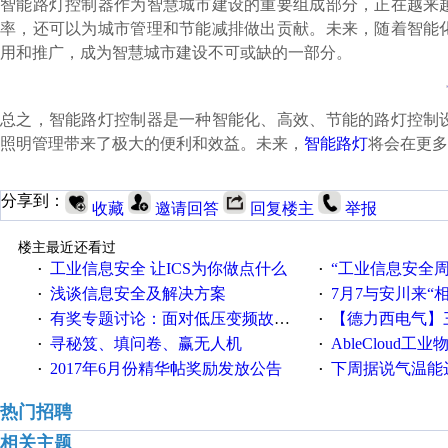
智能路灯控制器作为智慧城市建设的重要组成部分，正在越来
率，还可以为城市管理和节能减排做出贡献。未来，随着智能
用和推广，成为智慧城市建设不可或缺的一部分。
总之，智能路灯控制器是一种智能化、高效、节能的路灯控制
照明管理带来了极大的便利和效益。未来，
智能路灯
将会在更多
分享到：
收藏
邀请回答
回复楼主
举报
楼主最近还看过
工业信息安全 让ICS为你做点什么
“工业信息安全周之我见”
·
·
浅谈信息安全及解决方案
7月7与安川来“
·
·
有奖专题讨论：面对低压变频故障，老手是这样解决的！
【德力西电气】三
·
·
寻秘笈、填问卷、赢无人机
AbleCloud工业物
·
·
2017年6月份精华帖奖励发放公告
下周据说气温能
·
·
热门招聘
相关主题