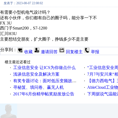
发表于：2023-08-07 22:08:02
有需要小型机电气设计吗？
还有小伙伴，你们都有自己的圈子吗，能分享一下不
FX 3U
西门子Smart200，
S7-1200
汇川H3U
主要想结交朋友，扩大圈子，挣钱多少不是主要
分享到：
收藏
邀请回答
回复楼主
举报
楼主最近还看过
工业信息安全 让ICS为你做点什么
“工业信息安全周之我见”
·
·
浅谈信息安全及解决方案
7月7与安川来“
·
·
有奖专题讨论：面对低压变频故障，老手是这样解决的！
【德力西电气】三
·
·
寻秘笈、填问卷、赢无人机
AbleCloud工业物
·
·
2017年6月份精华帖奖励发放公告
下周据说气温能
·
·