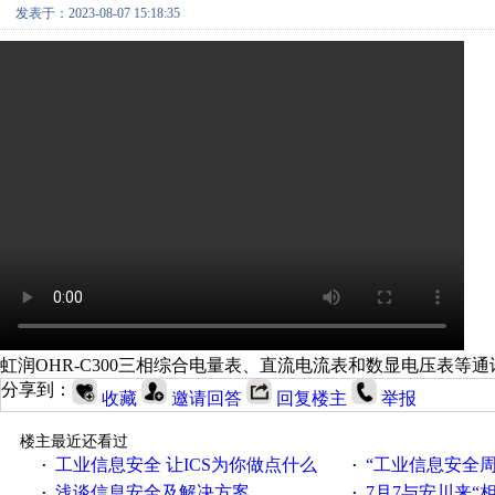
发表于：2023-08-07 15:18:35
虹润OHR-C300三相综合电量表、直流电流表和数显电压表等通
分享到：
收藏
邀请回答
回复楼主
举报
楼主最近还看过
工业信息安全 让ICS为你做点什么
“工业信息安全周之我见”
·
·
浅谈信息安全及解决方案
7月7与安川来“
·
·