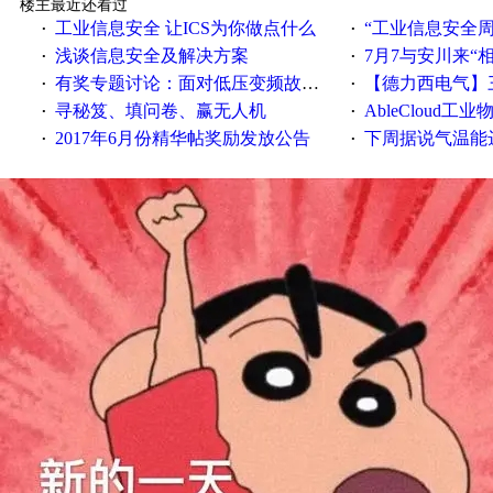
楼主最近还看过
工业信息安全 让ICS为你做点什么
“工业信息安全周之我见”
·
·
浅谈信息安全及解决方案
7月7与安川来“
·
·
有奖专题讨论：面对低压变频故障，老手是这样解决的！
【德力西电气】三
·
·
寻秘笈、填问卷、赢无人机
AbleCloud工业物
·
·
2017年6月份精华帖奖励发放公告
下周据说气温能
·
·