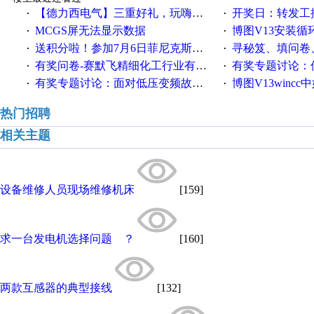
【德力西电气】三重好礼，玩嗨夏日！
开奖日：转发工控速派微
·
·
MCGS屏无法显示数据
博图V13安装循环重启
·
·
送积分啦！参加7月6日菲尼克斯在线研讨会即得
寻秘笈、填问卷
·
·
有奖问卷-赛默飞精细化工行业有奖调查来袭！
有奖专题讨论：伺服选择的
·
·
有奖专题讨论：面对低压变频故障，老手是这样解决的！
博图V13wincc中如
·
·
热门招聘
相关主题
设备维修人员现场维修机床
[159]
求一台发电机选择问题 ？
[160]
两款互感器的典型接线
[132]