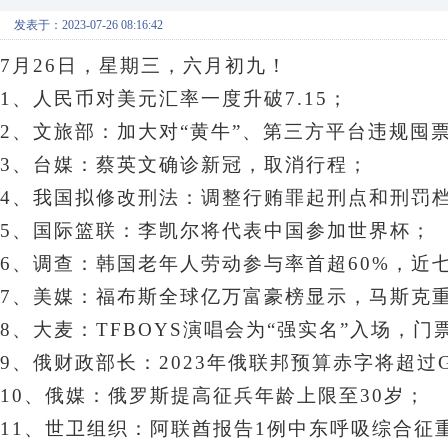
发表于：2023-07-26 08:16:42
7月26日，星期三
，六月初九！
1、人民币对美元汇率一度升破7.15；
2、文旅部：加大对“黄牛”、第三方平台违规囤
3、
台媒：蔡英文确诊新冠，取消行程
；
4、我国拟修改刑法：调整行贿罪起刑点和刑罚
5、国际篮联：李凯尔将代表中国参加世界杯；
6、调查：韩国老年人劳动参与率首超60%，近
7、美媒：福布斯全球亿万富豪榜显示，马斯克
8、大麦：TFBOYS演唱会为“强实名”入场，门
9、俄财政部长：2023年俄联邦预算赤字将超过G
10、俄媒：俄罗斯提高征兵年龄上限至30岁；
11、世卫组织：阿联酋报告1例中东呼吸综合征