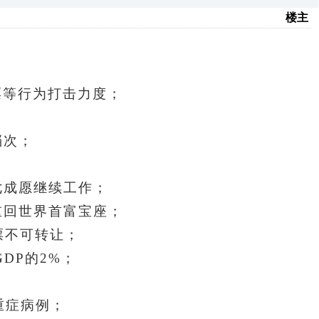
楼主
票等行为打击力度；
档次；
七成愿继续工作；
重回世界首富宝座；
票不可转让；
DP的2%；
重症病例；