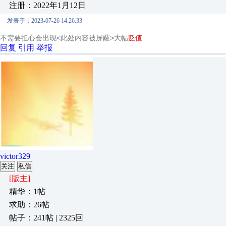
注册：2022年1月12日
发表于：2023-07-26 14:26:33
不需要担心会出现<此处内容被屏蔽>大幅
贬值
回复
引用
举报
victor329
关注
私信
[版主]
精华：1帖
求助：26帖
帖子：241帖 | 2325回