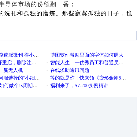
球半导体市场的份额翻一番；
的洗礼和孤独的磨炼。那些寂寞孤独的日子，也
刊 得小米手环 中奖通知
博图软件帮助里面的字体如何调大
·
，删除注册表信息没有用
智能人生—一优秀员工和普通员工差别，精辟到位！
·
、赢无人机
在线求助通讯问题
·
“小细节大学问”奖励公告
等的就是你！快来领《变形金刚5》观影券
·
何做个1s周期循环的脚本
福利来了，S7-200实例精讲
·