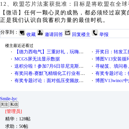
12、欧盟芯片法案获批准：目标是将欧盟在全
【微语】
任何一颗心灵的成熟，都必须经过寂寞
正是我们认识自我蓄积力量的最佳时机。
分享到：
收藏
邀请回答
回复楼主
举报
楼主最近还看过
【德力西电气】三重好礼，玩嗨夏日！
开奖日：转发工控速派微
·
·
MCGS屏无法显示数据
博图V13安装循环重启
·
·
送积分啦！参加7月6日菲尼克斯在线研讨会即得
寻秘笈、填问卷
·
·
有奖问卷-赛默飞精细化工行业有奖调查来袭！
有奖专题讨论：伺服选择的
·
·
有奖专题讨论：面对低压变频故障，老手是这样解决的！
博图V13wincc中如
·
·
Smile-lyc
关注
私信
[管理员]
精华：128帖
求助：50帖