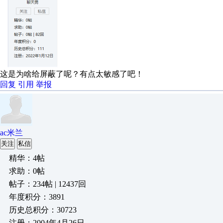
这是为啥给屏蔽了呢？有点太敏感了吧！
回复
引用
举报
ac米兰
关注
私信
精华：4帖
求助：0帖
帖子：234帖 | 12437回
年度积分：3891
历史总积分：30723
注册：2004年4月26日