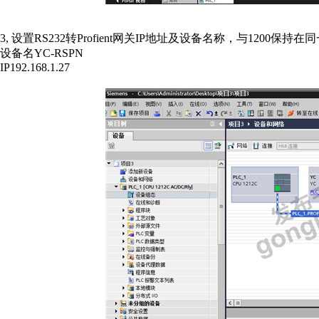
3,
设置
RS232
转
Profient
网关
IP
地址及设备名称，与
1200
保持在同
设备名
YC-RSPN
IP192.168.1.27