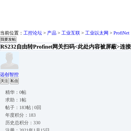
当前位置：
工控论坛
>
产品
>
工业互联
>
工业以太网
>
ProfiNet
我要发帖
RS232自由转Profinet网关扫码<此处内容被屏蔽>连
远创智控
关注
私信
精华：0帖
求助：1帖
帖子：183帖 | 0回
年度积分：183
历史总积分：330
注册：2021年1月15日