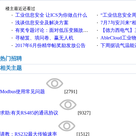
楼主最近还看过
工业信息安全 让ICS为你做点什么
“工业信息安全周之我见”
·
·
浅谈信息安全及解决方案
7月7与安川来“
·
·
有奖专题讨论：面对低压变频故障，老手是这样解决的！
【德力西电气】三
·
·
寻秘笈、填问卷、赢无人机
AbleCloud工业物
·
·
2017年6月份精华帖奖励发放公告
下周据说气温能
·
·
热门招聘
相关主题
Modbus使用常见问题
[2791]
求助:有关RS485的通讯协议
[9327]
请教：RS232最大传输速率
[1512]