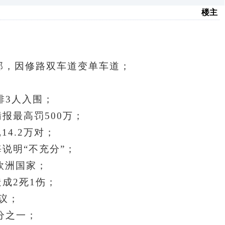
楼主
部，因修路双车道变单车道；
排3人入围；
报最高罚500万；
4.2万对；
说明“不充分”；
欧洲国家；
成2死1伤；
议；
五分之一；