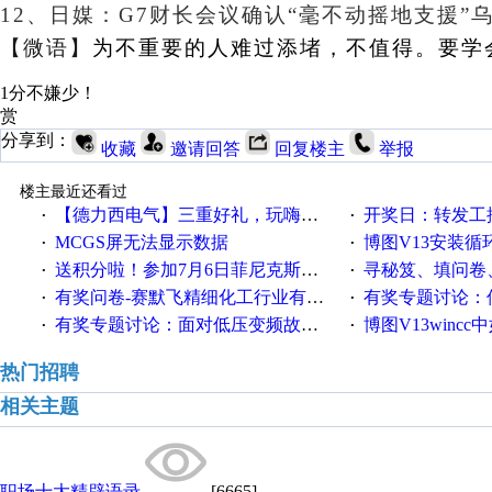
12、日媒：G7财长会议确认“毫不动摇地支援
【微语】
为不重要的人难过添堵，不值得。要学
1分不嫌少！
赏
分享到：
收藏
邀请回答
回复楼主
举报
楼主最近还看过
【德力西电气】三重好礼，玩嗨夏日！
开奖日：转发工控速派微
·
·
MCGS屏无法显示数据
博图V13安装循环重启
·
·
送积分啦！参加7月6日菲尼克斯在线研讨会即得
寻秘笈、填问卷
·
·
有奖问卷-赛默飞精细化工行业有奖调查来袭！
有奖专题讨论：伺服选择的
·
·
有奖专题讨论：面对低压变频故障，老手是这样解决的！
博图V13wincc中如
·
·
热门招聘
相关主题
职场十大精辟语录
[6665]