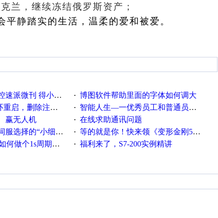
”乌克兰，继续冻结俄罗斯资产；
会平静踏实的生活，温柔的爱和被爱。
刊 得小米手环 中奖通知
博图软件帮助里面的字体如何调大
·
，删除注册表信息没有用
智能人生—一优秀员工和普通员工差别，精辟到位！
·
、赢无人机
在线求助通讯问题
·
“小细节大学问”奖励公告
等的就是你！快来领《变形金刚5》观影券
·
何做个1s周期循环的脚本
福利来了，S7-200实例精讲
·