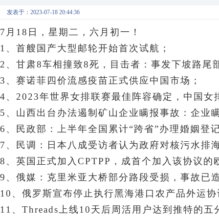
发表于：2023-07-18 20:44:36
7月18日，星期二
，六月初一！
1、首艘国产大型邮轮开始首次试航；
2、甘肃8车相撞致8死，目击者：事发下坡路尾
3、
赛诺菲四价流感疫苗正式供应中国市场
；
4、2023年世界女排联赛最佳阵容确定，中国女
5、山西出台办法遏制矿山企业瞒报事故：企业瞒
6、民政部：上半年全国累计“跨省”办理婚姻登记1
7、民调：日本八成受访者认为政府对核污水排海
8、英国正式加入CPTPP，成首个加入该协议的
9、俄媒：克里米亚大桥部分路段受损，事故已造
10、俄罗斯宣布停止执行黑海港口农产品外运协
11、Threads上线10天后周活用户达到推特的