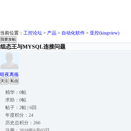
当前位置：
工控论坛
>
产品
>
自动化软件
>
亚控(kingview)
我要发帖
组态王与MYSQL连接问题
暗夜离殇
关注
私信
精华：0帖
求助：0帖
帖子：2帖 | 6回
年度积分：24
历史总积分：266
注册：2018年6月02日