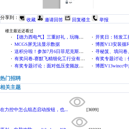
分享到：
收藏
邀请回答
回复楼主
举报
楼主最近还看过
【德力西电气】三重好礼，玩嗨夏日！
开奖日：转发工控速派微
·
·
MCGS屏无法显示数据
博图V13安装循环重启
·
·
送积分啦！参加7月6日菲尼克斯在线研讨会即得
寻秘笈、填问卷
·
·
有奖问卷-赛默飞精细化工行业有奖调查来袭！
有奖专题讨论：伺服选择的
·
·
有奖专题讨论：面对低压变频故障，老手是这样解决的！
博图V13wincc中如
·
·
热门招聘
相关主题
在力控中怎么组态启动按钮，也...
[3699]