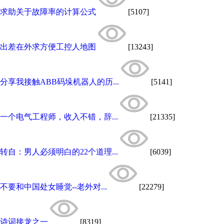
求助关于故障率的计算公式
[5107]
出差在外求方便工控人地图
[13243]
分享我接触ABB码垛机器人的历...
[5141]
一个电气工程师，收入不错，辞...
[21335]
转自：男人必须明白的22个道理...
[6039]
不要和中国处女睡觉--老外对...
[22279]
诗词接龙之一
[8319]