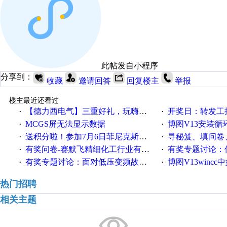
此帖发自小程序
分享到：
收藏
邀请回答
回复楼主
举报
楼主最近还看过
【德力西电气】三重好礼，玩嗨夏日！
开奖日：转发工控速派微
·
·
MCGS屏无法显示数据
博图V13安装循环重启
·
·
送积分啦！参加7月6日菲尼克斯在线研讨会即得
寻秘笈、填问卷
·
·
有奖问卷-赛默飞精细化工行业有奖调查来袭！
有奖专题讨论：伺服选择的
·
·
有奖专题讨论：面对低压变频故障，老手是这样解决的！
博图V13wincc中如
·
·
热门招聘
相关主题