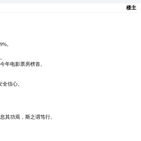
楼主
9%。
报。
居今年电影票房榜首。
。
安全信心。
息其功焉，斯之谓笃行。