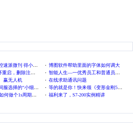
刊 得小米手环 中奖通知
博图软件帮助里面的字体如何调大
·
，删除注册表信息没有用
智能人生—一优秀员工和普通员工差别，精辟到位！
·
、赢无人机
在线求助通讯问题
·
“小细节大学问”奖励公告
等的就是你！快来领《变形金刚5》观影券
·
何做个1s周期循环的脚本
福利来了，S7-200实例精讲
·