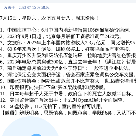
发表于：2023-07-15 07:50:02
7月15日，星期六，农历五月廿八，周末愉快！
1、中国疾控中心：6月中国内地新增报告106例猴痘确诊病例。
2、2023年9月1日起，北京每月最低工资标准调至2420元。
3、文旅部：2023年上半年国内旅游收入2.3万亿元，同比增长95.
4、60多年来首次！演员、编剧双罢工，好莱坞面临严重停摆。
5、重庆万州区升级为Ⅱ级防汛应急响应，拉响地质灾害红色警
6、2023年电影总票房破300亿，直追去年全年！《满江红》暂
7、商丘确定每月前20天为“企业宁静日”：一般不进企业执法。
8、河北保定公交大面积停运，省会石家庄紧急调集公交车支援
9、国际饮料协会：阿斯巴甜危害并不比芦荟大，世卫结论增强
10、印度拟再向法国“下单”买26架战机和3艘潜艇。
11、日本每年超千人死于中暑，政府定下将死亡人数减半目标。
12、美国监管部门首次出手：正式对OpenAI展开全面调查。
13、60盘蚊香，11.3元拍下，室内室外都可以用。
【微语】辨既明矣，思既慎矣，问既审矣，学既能矣，又从而不