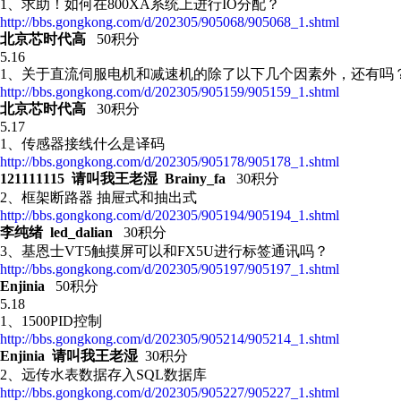
1、 求助！如何在800XA系统上进行IO分配？
http://bbs.gongkong.com/d/202305/905068/905068_1.shtml
北京芯时代高
50积分
5.16
1、关于直流伺服电机和减速机的除了以下几个因素外，还有吗
http://bbs.gongkong.com/d/202305/905159/905159_1.shtml
北京芯时代高
30积分
5.17
1、传感器接线什么是译码
http://bbs.gongkong.com/d/202305/905178/905178_1.shtml
121111115 请叫我王老湿 Brainy_fa
30积分
2、框架断路器 抽屉式和抽出式
http://bbs.gongkong.com/d/202305/905194/905194_1.shtml
李纯绪 led_dalian
30积分
3、 基恩士VT5触摸屏可以和FX5U进行标签通讯吗？
http://bbs.gongkong.com/d/202305/905197/905197_1.shtml
Enjinia
50积分
5.18
1、 1500PID控制
http://bbs.gongkong.com/d/202305/905214/905214_1.shtml
Enjinia 请叫我王老湿
30积分
2、远传水表数据存入SQL数据库
http://bbs.gongkong.com/d/202305/905227/905227_1.shtml