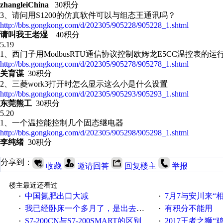
zhangleiChina
30积分
3、
请问用S1200的仿真软件可以与组态王通讯吗？
http://bbs.gongkong.com/d/202305/905228/905228_1.shtml
请叫我王老湿
40积分
5.19
1、 西门子用ModbusRTU通信协议控制欧姆龙E5CC温控表的运
http://bbs.gongkong.com/d/202305/905278/905278_1.shtml
关育谋
30积分
2、三菱work3打开时怎么显示这么小是什么设置
http://bbs.gongkong.com/d/202305/905293/905293_1.shtml
东莞熊工
30积分
5.20
1、 一个温控能控制几个固态继电器
http://bbs.gongkong.com/d/202305/905298/905298_1.shtml
李纯绪
30积分
分享到：
收藏
邀请回答
回复楼主
举报
楼主最近还看过
中国氮肥出口大减
7月7与安川来“
·
·
我已经卧床一个多月了，是出去安装机械手在高速遭遇车祸所致:大家工作都要特别注意啊
有积分不能用
·
·
S7-200CN与S7-200SMART的区别
2017王者之狮“鸡”情签到
·
·