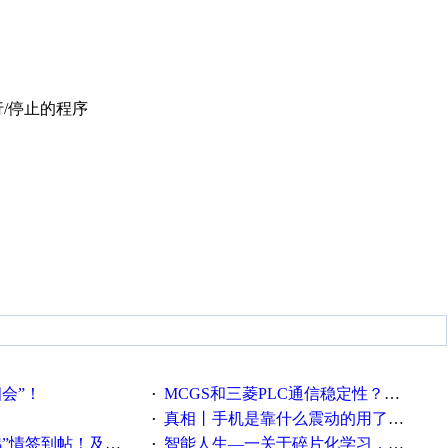
行/停止的程序
相会”！
MCGS和三菱PLC通信稳定性？？？
·
真相丨手机是靠什么震动的用了这么多年才知道！
·
帖！及时更新在线研讨会预告
智能人生—一关于碎片化学习，看这一篇就够了！
·