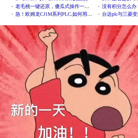
老毛桃一键还原，傻瓜式操作一键轻松备份还原；程序为向导式安装，一键即可实现自动备份或还原系统。
没有积分怎么办
·
·
急！欧姆龙CJ1M系列PLC,如何用时间控制变频器。要求时间在组态王中可以自由输入！拜托各位大神了！
台达plc与三菱
·
·