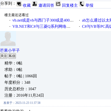
分享到：
收藏
邀请回答
回复楼主
举报
楼主最近还看过
vb.net或是vb与西门子300或是400plc通信怎么想编写呀！
ab怎么通过以太网跟
·
·
VB.NET和C#与三菱Q系列网络通讯的源代码
C#与VB等PC高级语言与S7
·
·
芒果小平子
关注
私信
精华：0帖
求助：0帖
帖子：0帖 | 1066回
年度积分：348
历史总积分：1047
注册：2016年11月24日
发表于：2023-11-23 11:37:58