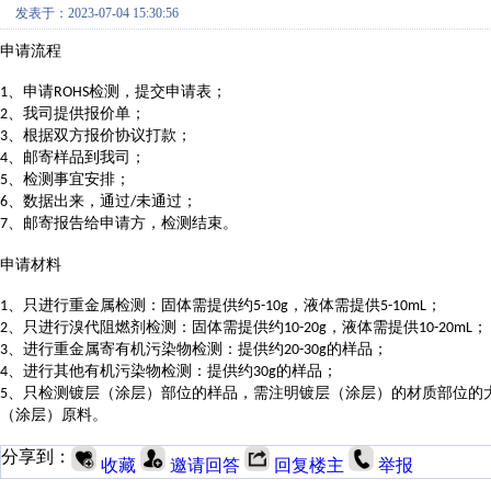
发表于：2023-07-04 15:30:56
申请流程
、申请
检测，提交申请表；
1
ROHS
、我司提供报价单；
2
、根据双方报价协议打款；
3
、邮寄样品到我司；
4
、检测事宜安排；
5
、数据出来，通过
未通过；
6
/
、邮寄报告给申请方，检测结束。
7
申请材料
、只进行重金属检测：固体需提供约
，液体需提供
；
1
5-10g
5-10mL
、只进行溴代阻燃剂检测：固体需提供约
，液体需提供
；
2
10-20g
10-20mL
、进行重金属寄有机污染物检测：提供约
的样品；
3
20-30g
、进行其他有机污染物检测：提供约
的样品；
4
30g
、只检测镀层（涂层）部位的样品，需注明镀层（涂层）的材质部位的
5
（涂层）原料。
分享到：
收藏
邀请回答
回复楼主
举报