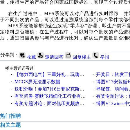
量，使得生产的产品符合国家或国际标准，实现了全过程质
在生产过程中，
MES系统可以对产品进行实时跟踪，
于不同批次的产品，可以通过追溯系统追踪到每个零件或部
MES系统能够帮助企业实现“零库存”管理，即生产前不
定物料是否准确；在生产过程中，可以对每个批次的产品进
后，通过扫描条形码与产品进行比对，确认生产数量是否准
分享到：
收藏
邀请回答
回复楼主
举报
楼主最近还看过
【德力西电气】三重好礼，玩嗨夏日！
开奖日：转发工控速派微
·
·
MCGS屏无法显示数据
博图V13安装循环重启
·
·
送积分啦！参加7月6日菲尼克斯在线研讨会即得
寻秘笈、填问卷
·
·
有奖问卷-赛默飞精细化工行业有奖调查来袭！
有奖专题讨论：伺服选择的
·
·
有奖专题讨论：面对低压变频故障，老手是这样解决的！
博图V13wincc中如
·
·
热门招聘
相关主题