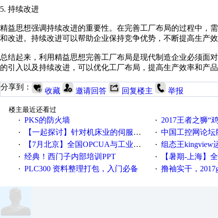
5. 持续改进
精益思想强调持续改进的重要性。在完善工厂布局的过程中，
和改进。持续改进可以帮助企业保持竞争优势，不断提高生产效
总结起来，利用精益思想完善工厂布局是现代制造企业必须面对
的引入以及持续改进，可以优化工厂布局，提高生产效率和产品
分享到：
收藏
邀请回答
回复楼主
举报
楼主最近还看过
PKS的防火墙
2017王者之狮“鸡”情签到
·
·
【一起探讨】针对机床业的伺服系统发展，您的期望是什么？
中国工控网论坛版块
·
·
【7月北京】全国OPCUA与工业互联技术培训班通知！
组态王kingvi
·
·
经典！西门子内部培训PPT
【暑期-上海】全国工业4.
·
·
PLC300 资料整理打包，入门必备
撸袖实干，2017gongkong
·
·