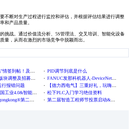
需要不断对生产过程进行监控和评估，并根据评估结果进行调整
率和产品质量。
的挑战。通过价值流分析、5S管理法、交叉培训、智能化设备
质量，从而在激烈的市场竞争中脱颖而出。
帖！及时更新在线研讨会预告
PID调节到底是什么
·
调整及招募版主公告
FANUC发那科机器人-DeviceNet通信使用手册(中文)
·
ew运行报错问题
【德力西电气】三重好礼，玩嗨夏日！
·
0&智能制造高级培训班通知！
松下PLC入门学习绝佳资料
·
®第二届智造工程师节正式起航！
第二届智造工程师节投票启动&周周有礼！
·