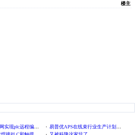
楼主
c远程编程和程序上下载的方法
易普优APS在线束行业生产计划排产中的应用案例
·
接PLC和触摸屏程序
又被科隆这家坑了
·