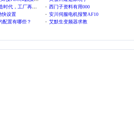
厂再不信息化就OUT了！
西门子资料有用000
·
流动快设置
安川伺服电机报警AF10
·
脑的配置有哪些？
艾默生变频器求教
·