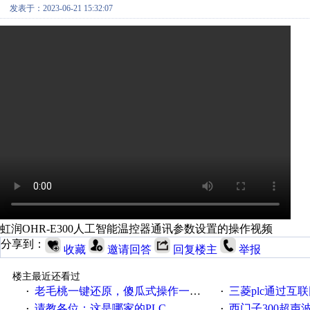
发表于：2023-06-21 15:32:07
虹润OHR-E300人工智能温控器通讯参数设置的操作视频
分享到：
收藏
邀请回答
回复楼主
举报
楼主最近还看过
老毛桃一键还原，傻瓜式操作一键轻松备份还原；程序为向导式安装，一键即可实现自动备份或还原系统。
三菱plc通过互联网实现pl
·
·
请教各位：这是哪家的PLC
西门子300超声波焊
·
·