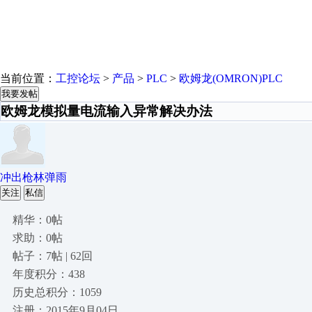
当前位置：
工控论坛
>
产品
>
PLC
>
欧姆龙(OMRON)PLC
我要发帖
欧姆龙模拟量电流输入异常解决办法
冲出枪林弹雨
关注
私信
精华：0帖
求助：0帖
帖子：7帖 | 62回
年度积分：438
历史总积分：1059
注册：2015年9月04日