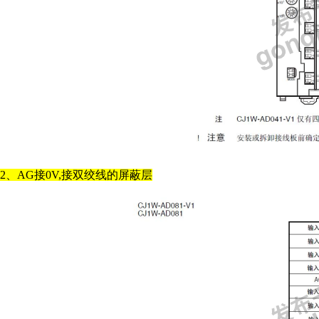
2、AG接0V,接双绞线的屏蔽层