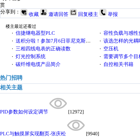
赏
分享到：
收藏
邀请回答
回复楼主
举报
楼主最近还看过
信捷继电器型PLC
容性负载与感性负
·
·
送积分啦！参加7月6日菲尼克斯在线研讨会即得
该选怎样的光耦
·
·
三相四线电表的正确读数
空压机
·
·
灯光控制系统
需要调节多个目标的
·
·
碳纤维电缆产品简介
自控相关书籍
·
·
热门招聘
相关主题
PID参数如何设定调节
[12972]
PLC与触摸屏实现翻页-张庆松
[9940]