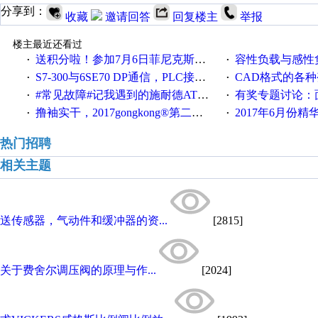
分享到：
收藏
邀请回答
回复楼主
举报
楼主最近还看过
送积分啦！参加7月6日菲尼克斯在线研讨会即得
容性负载与感性负
·
·
S7-300与6SE70 DP通信，PLC接收到数据不稳定
CAD格式的各
·
·
#常见故障#记我遇到的施耐德ATV12变频器故障
有奖专题讨论：面对低压变频
·
·
撸袖实干，2017gongkong®第二届智造工程师节正式起航！
2017年6月份
·
·
热门招聘
相关主题
送传感器，气动件和缓冲器的资...
[2815]
关于费舍尔调压阀的原理与作...
[2024]