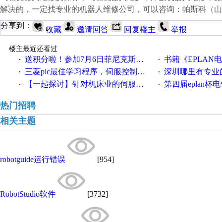
解决的，一定找专业的机器人维修公司，可以咨询：帕斯科（山
分享到：
收藏
邀请回答
回复楼主
举报
楼主最近还看过
送积分啦！参加7月6日菲尼克斯在线研讨会即得
书籍《EPLAN
·
·
三菱plc最佳学习程序，伺服控制，各种报警，注释详细，看的懂，学得快！
深圳哪里有专业
·
·
【一起探讨】针对机床业的伺服系统发展，您的期望是什么？
第四届eplan杯电气
·
·
热门招聘
相关主题
robotguide运行错误
[954]
RobotStudio软件
[3732]