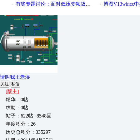
有奖专题讨论：面对低压变频故障，老手是这样解决的！
博图V13wincc中如
·
·
请叫我王老湿
关注
私信
[版主]
精华：0帖
求助：0帖
帖子：622帖 | 8548回
年度积分：26
历史总积分：335297