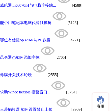
威纶通TK6070iH与电脑连接缺...
[4589]
能否用笔记本电脑代替触摸屏
[5123]
哪位有信捷op320-a 与PC数据...
[4771]
昆仑通态如何添加字体
[2705]
薄膜开关技术论坛
[2555]
求助Wincc flexible 报警窗口...
[3754]
客服
三菱触摸屏 如何设置禁止上传...
[3909]