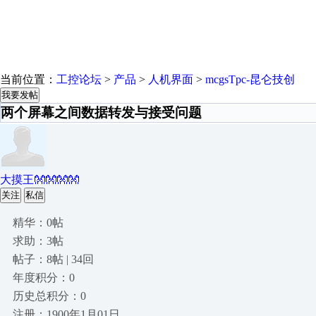
当前位置：
工控论坛
>
产品
>
人机界面
>
mcgsTpc-昆仑技创
我要发帖
两个屏幕之间数据转发与接受问题
大摸王👐👐👐👐
关注
私信
精华：0帖
求助：3帖
帖子：8帖 | 34回
年度积分：0
历史总积分：0
注册：1900年1月01日