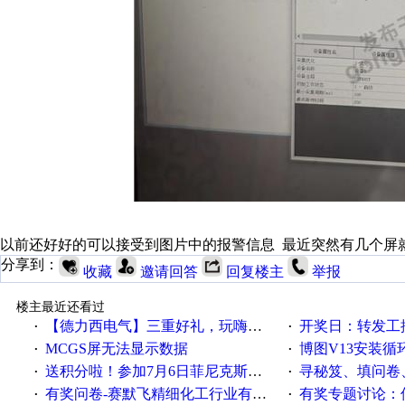
以前还好好的可以接受到图片中的报警信息 最近突然有几个屏
分享到：
收藏
邀请回答
回复楼主
举报
楼主最近还看过
【德力西电气】三重好礼，玩嗨夏日！
开奖日：转发工控速派微
·
·
MCGS屏无法显示数据
博图V13安装循环重启
·
·
送积分啦！参加7月6日菲尼克斯在线研讨会即得
寻秘笈、填问卷
·
·
有奖问卷-赛默飞精细化工行业有奖调查来袭！
有奖专题讨论：伺服选择的
·
·