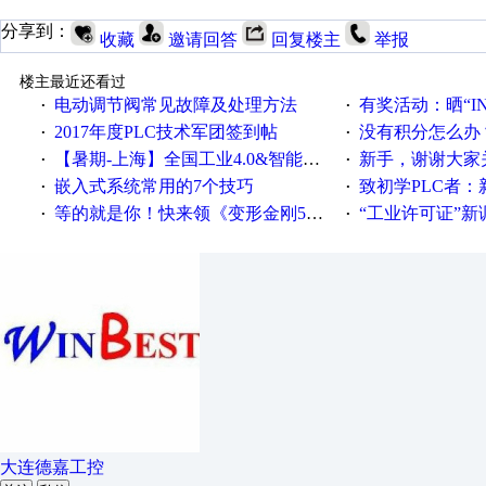
分享到：
收藏
邀请回答
回复楼主
举报
楼主最近还看过
电动调节阀常见故障及处理方法
有奖活动：晒“IN
·
·
2017年度PLC技术军团签到帖
没有积分怎么办
·
·
【暑期-上海】全国工业4.0&智能制造高级培训班通知！
新手，谢谢大家
·
·
嵌入式系统常用的7个技巧
致初学PLC者：新人学
·
·
等的就是你！快来领《变形金刚5》观影券
“工业许可证”新调整：水文仪器
·
·
大连德嘉工控