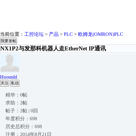
当前位置：
工控论坛
>
产品
>
PLC
>
欧姆龙(OMRON)PLC
我要发帖
NX1P2与发那科机器人走EtherNet IP通讯
Hoounld
关注
私信
精华：0帖
求助：2帖
帖子：2帖 | 0回
年度积分：698
历史总积分：698
注册：2014年8月21日