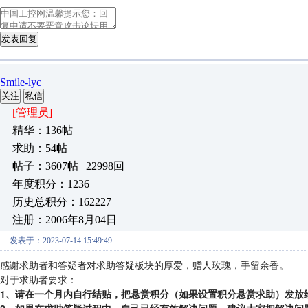
发表回复
Smile-lyc
关注
私信
[管理员]
精华：136帖
求助：54帖
帖子：3607帖 | 22998回
年度积分：1236
历史总积分：162227
注册：2006年8月04日
发表于：2023-07-14 15:49:49
感谢求助者和答疑者对求助答疑板块的厚爱，赠人玫瑰，手留余香。
对于求助者要求：
1、请在一个月内自行结贴，把悬赏积分（如果设置积分悬赏求助）发放