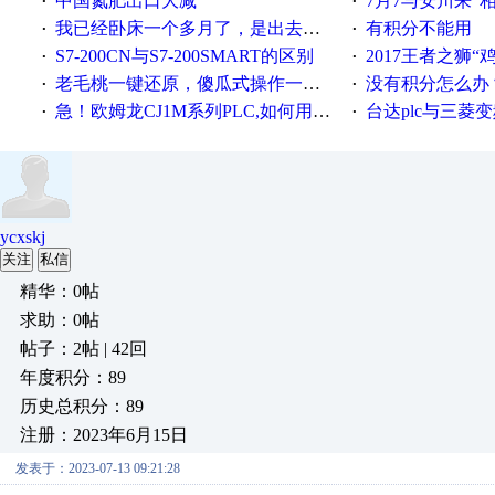
中国氮肥出口大减
7月7与安川来“
·
·
我已经卧床一个多月了，是出去安装机械手在高速遭遇车祸所致:大家工作都要特别注意啊
有积分不能用
·
·
S7-200CN与S7-200SMART的区别
2017王者之狮“鸡”情签到
·
·
老毛桃一键还原，傻瓜式操作一键轻松备份还原；程序为向导式安装，一键即可实现自动备份或还原系统。
没有积分怎么办
·
·
急！欧姆龙CJ1M系列PLC,如何用时间控制变频器。要求时间在组态王中可以自由输入！拜托各位大神了！
台达plc与三菱
·
·
ycxskj
关注
私信
精华：0帖
求助：0帖
帖子：2帖 | 42回
年度积分：89
历史总积分：89
注册：2023年6月15日
发表于：2023-07-13 09:21:28