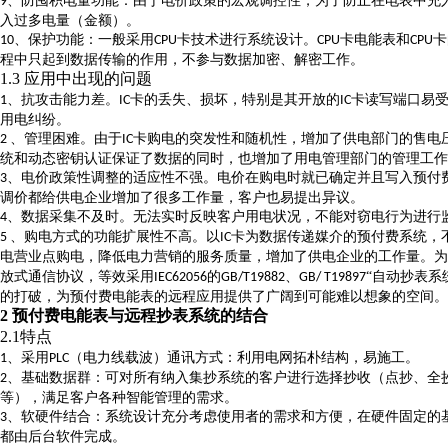
、防囤积电量功能：由于电价政策的宏观调控性，为了防止在电表中充
9
入过多电量（金额）。
、保护功能：一般采用
卡技术进行系统设计。
卡电能表和
卡
10
CPU
CPU
CPU
程中只起到数据传输的作用，不参与数据加密、解密工作。
1.3 应用中出现的问题
、抗攻击能力差。
卡的丢失、损坏，特别是其开放的
卡读写端口易
1
IC
IC
用电纠纷。
、管理困难。由于
卡购电的突发性和随机性，增加了供电部门的售电
2
IC
统和动态密钥认证保证了数据的同时，也增加了用电管理部门的管理工作
、电价政策性调整的适应性不强。电价在购电时就已确定并且写入预付
3
调价都给供电企业增加了很多工作量，客户也易提出异议。
、数据采集不及时。无法实时反映客户用电状况，不能对窃电行为进行
4
、购电方式的功能扩展性不高。以
卡为数据传递媒介的预付费系统，
5
IC
电营业点购电，降低电力营销的服务质量，增加了供电企业的工作量。为
放式通信协议，等效采用
的
、
“自动抄表系
IEC62056
GB/T19882
GB/ T19897
的打破，为预付费电能表的远程应用提供了广阔到可能难以想象的空间。
2
预付费电能表与远程抄表系统的结合
2.1特点
、采用
（电力线载波）通讯方式：利用电网拓朴结构，易施工。
1
PLC
、基础数据群：可对所有纳入集抄系统的客户进行选择抄收（点抄、全
2
等），满足客户各种智能管理的需求。
、软硬件结合：系统设计充分考虑使用者的需求和方便，在硬件固定的
3
都由后台软件完成。