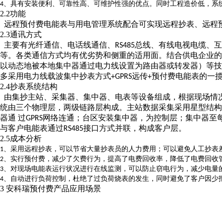
、具有安装便利、可靠性高、可维护性强的优点。同时工程造价低，系
4
2.2功能
远程预付费电能表与用电管理系统配合可实现远程抄表、远程
2.3通讯方式
主要有光纤通信、电话线通信、
总线、有线电视电缆、互
RS485
等。各类通信方式均有优劣势和侧重的适用面。结合供电企业
以动态地被本地集中器通过电力线设置为路由器或转发器）等技
多采用电力线载波集中抄表方式
远传
预付费电能表的一
+GPRS
+
2.4抄表系统结构
由集抄主站、采集器、集中器、电表等设备组成，根据现场情
统由三个物理层，两级链路层构成。主站数据采集采用星型结
器通 过
网络连通；台区安装集中器，为控制层；集中器至
GPRS
与客户电能表通过
接口方式并联，构成客户层。
RS485
2.5成本分析
、采用远程抄表，可以节省大量抄表员的人力费用；可以避免人工抄表
1
、实行预付费，减少了欠费行为，提高了电费回收率，降低了电费回收
2
、对现场电能表运行状况进行在线监测，可以防止窃电行为，减少电量
3
、自动进行负荷控制，杜绝了过负荷烧表的发生，同时避免了客户因少
4
3
安科瑞预付费产品应用场景