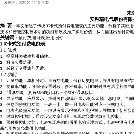
发表于：2023-05-24 15:02:32
未
安科瑞电气股份有限公司
摘 要
：
本文阐述了传统IC卡式预付费电能表的主要功能，分析了其应
技术和智能控制技术后的功能拓展及推广实用价值，从而描述出预付费电
关键词
：预付费;电能表;应用;分析
1
卡式预付费电能表
IC
1.1 优点
、提高抄表效率和准确性。
1
、解决欠费难题。
2
、减轻了交费难的矛盾。
3
1.2 功能
、计量功能：单相分时计量有功电能；保存历史电量，并具有电量冻结
1
、复费率功能：可编程设置时段，多种费率。计时时钟具有温度补偿功
2
、通讯功能：具有
接口和一个红外通讯接口。
3
RS485
、显示功能：液晶显示，按键可自动循环 显示剩余金额、总电量、当前
4
、信息回抄购电功能：一表一卡，即一只电表只能对应一张购电卡。
5
、电表充值提示功能：一般设有显示报警和断电报警，并增加了切断负
6
、过载控制功能：通过设定功率门限，实现对负载过载断电控制。
7
、预付费控制功能：电表实现先购电后用电的管理方式，电表中没有电
8
新合闸恢复负载供电功能。