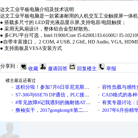
达文工业平板电脑介绍及技术说明
达文工业平板电脑是一款紧凑耐用的人机交互工业触摸屏一体机，采用超
● 搭载多尺寸的 LED背光液晶显示屏,支持电容/电阻触摸；
● 采用无风扇设计，整体铝合金型材散热。
● 多CPU平台可选，Intel J1900/Core I5-6200U/I3-6100U/ I5-10210U
●自带丰富接口， 2 COM, 4 USB, 2 GbE, HD Audio, VGA, HDMI
● 支持面板及VESA安装方式
分享到：
收藏
邀请回答
回复楼主
举报
楼主最近还看过
送积分啦！参加7月6日菲尼克斯在线研讨会即得
容性负载与感性负
·
·
S7-300与6SE70 DP通信，PLC接收到数据不稳定
CAD格式的各
·
·
#常见故障#记我遇到的施耐德ATV12变频器故障
有奖专题讨论：面对低压变频
·
·
撸袖实干，2017gongkong®第二届智造工程师节正式起航！
2017年6月份
·
·