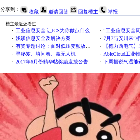
分享到：
收藏
邀请回答
回复楼主
举报
楼主最近还看过
工业信息安全 让ICS为你做点什么
“工业信息安全周之我见”
·
·
浅谈信息安全及解决方案
7月7与安川来“
·
·
有奖专题讨论：面对低压变频故障，老手是这样解决的！
【德力西电气】三
·
·
寻秘笈、填问卷、赢无人机
AbleCloud工业物
·
·
2017年6月份精华帖奖励发放公告
下周据说气温能
·
·