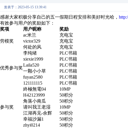
发表于：2023-05-15 13:39:41
感谢大家积极分享自己的五一假期日程安排和美好时光哈，
http
有效参与用户的奖励如下：
奖项
用户昵称
奖励
ac米兰
充电宝
劳模奖
victor329
充电宝
何处的风
充电宝
李纯绪
PLC书籍
xiexie1999
PLC书籍
Laila520
PLC书籍
优秀参与奖
一颗小小草
PLC书籍
fuyan2580
PLC书籍
121111115
PLC书籍
終極無電04
10MP
H42123999
50积分
角落小南瓜
50积分
参与奖
请叫我王老湿
10MP
江湖再见-余辉
50积分
幸福沙漏1
50积分
zhyi0214
50积分