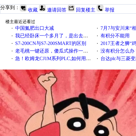
分享到：
收藏
邀请回答
回复楼主
举报
楼主最近还看过
中国氮肥出口大减
7月7与安川来“
·
·
我已经卧床一个多月了，是出去安装机械手在高速遭遇车祸所致:大家工作都要特别注意啊
有积分不能用
·
·
S7-200CN与S7-200SMART的区别
2017王者之狮“鸡”情签到
·
·
老毛桃一键还原，傻瓜式操作一键轻松备份还原；程序为向导式安装，一键即可实现自动备份或还原系统。
没有积分怎么办
·
·
急！欧姆龙CJ1M系列PLC,如何用时间控制变频器。要求时间在组态王中可以自由输入！拜托各位大神了！
台达plc与三菱
·
·