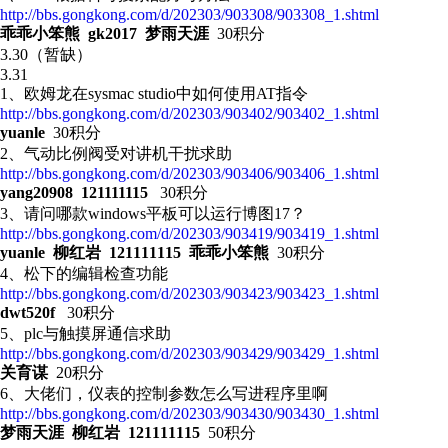
http://bbs.gongkong.com/d/202303/903308/903308_1.shtml
乖乖小笨熊 gk2017 梦雨天涯
30积分
3.30（暂缺）
3.31
1、欧姆龙在sysmac studio中如何使用AT指令
http://bbs.gongkong.com/d/202303/903402/903402_1.shtml
yuanle
30积分
2、
气动比例阀受对讲机干扰求助
http://bbs.gongkong.com/d/202303/903406/903406_1.shtml
yang20908 121111115
30积分
3、请问哪款windows平板可以运行博图17？
http://bbs.gongkong.com/d/202303/903419/903419_1.shtml
yuanle 柳红岩 121111115 乖乖小笨熊
30积分
4、松下的编辑检查功能
http://bbs.gongkong.com/d/202303/903423/903423_1.shtml
dwt520f
30积分
5、plc与触摸屏通信求助
http://bbs.gongkong.com/d/202303/903429/903429_1.shtml
关育谋
20积分
6、大佬们，仪表的控制参数怎么写进程序里啊
http://bbs.gongkong.com/d/202303/903430/903430_1.shtml
梦雨天涯 柳红岩 121111115
50积分