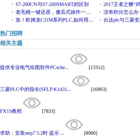
S7-200CN与S7-200SMART的区别
2017王者之狮“鸡”情签到
·
·
老毛桃一键还原，傻瓜式操作一键轻松备份还原；程序为向导式安装，一键即可实现自动备份或还原系统。
没有积分怎么办
·
·
急！欧姆龙CJ1M系列PLC,如何用时间控制变频器。要求时间在组态王中可以自由输入！拜托各位大神了！
台达plc与三菱
·
·
热门招聘
相关主题
提供专业电气绘图软件PCsche...
[13312]
三菱PLC中的指令[SFLP K1431...
[16903]
FX1S教程
[7833]
求助：安装step7 5.2时 提示 ...
[8900]