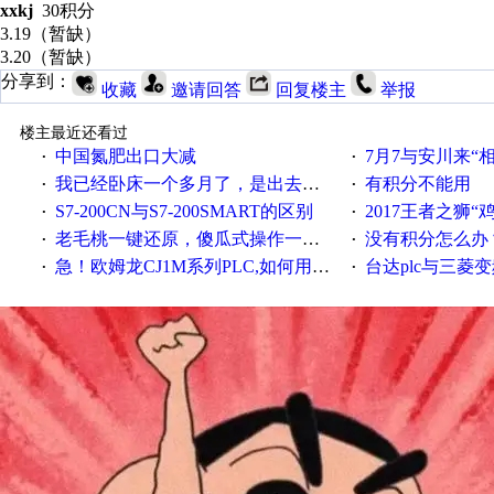
xxkj
30积分
3.19（暂缺）
3.20（暂缺）
分享到：
收藏
邀请回答
回复楼主
举报
楼主最近还看过
中国氮肥出口大减
7月7与安川来“
·
·
我已经卧床一个多月了，是出去安装机械手在高速遭遇车祸所致:大家工作都要特别注意啊
有积分不能用
·
·
S7-200CN与S7-200SMART的区别
2017王者之狮“鸡”情签到
·
·
老毛桃一键还原，傻瓜式操作一键轻松备份还原；程序为向导式安装，一键即可实现自动备份或还原系统。
没有积分怎么办
·
·
急！欧姆龙CJ1M系列PLC,如何用时间控制变频器。要求时间在组态王中可以自由输入！拜托各位大神了！
台达plc与三菱
·
·