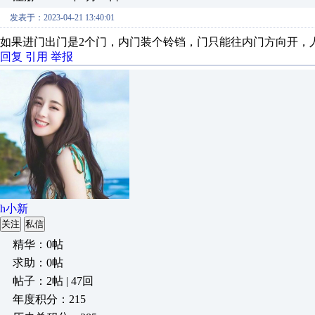
发表于：2023-04-21 13:40:01
如果进门出门是2个门，内门装个铃铛，门只能往内门方向开，
回复
引用
举报
h小新
关注
私信
精华：0帖
求助：0帖
帖子：2帖 | 47回
年度积分：215