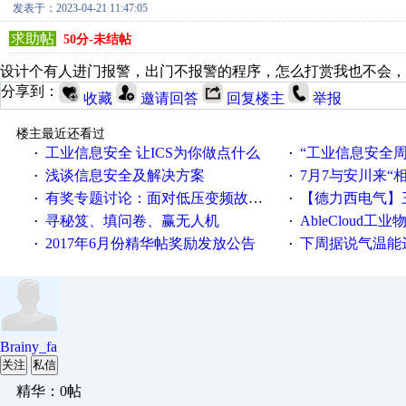
发表于：2023-04-21 11:47:05
求助帖
50分-未结帖
设计个有人进门报警，出门不报警的程序，怎么打赏我也不会，
分享到：
收藏
邀请回答
回复楼主
举报
楼主最近还看过
工业信息安全 让ICS为你做点什么
“工业信息安全周之我见”
·
·
浅谈信息安全及解决方案
7月7与安川来“
·
·
有奖专题讨论：面对低压变频故障，老手是这样解决的！
【德力西电气】三
·
·
寻秘笈、填问卷、赢无人机
AbleCloud工业物
·
·
2017年6月份精华帖奖励发放公告
下周据说气温能
·
·
Brainy_fa
关注
私信
精华：0帖