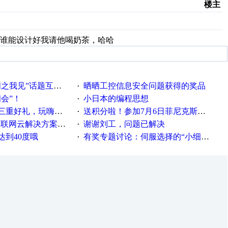
楼主
谁能设计好我请他喝奶茶，哈哈
话题互动获奖名单发布公告
晒晒工控信息安全问题获得的奖品
·
相会”！
小日本的编程思想
·
重好礼，玩嗨夏日！
送积分啦！参加7月6日菲尼克斯在线研讨会即得
·
联网云解决方案实践及应用
谢谢刘工，问题已解决
·
达到40度哦
有奖专题讨论：伺服选择的“小细节大学问”奖励公告
·