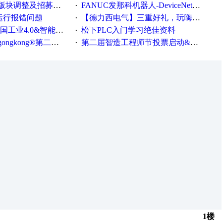
调整及招募版主公告
FANUC发那科机器人-DeviceNet通信使用手册(中文)
·
ew运行报错问题
【德力西电气】三重好礼，玩嗨夏日！
·
0&智能制造高级培训班通知！
松下PLC入门学习绝佳资料
·
®第二届智造工程师节正式起航！
第二届智造工程师节投票启动&周周有礼！
·
1楼