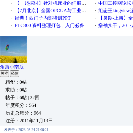
【一起探讨】针对机床业的伺服系统发展，您的期望是什么？
中国工控网论坛版块
·
·
【7月北京】全国OPCUA与工业互联技术培训班通知！
组态王kingvi
·
·
经典！西门子内部培训PPT
【暑期-上海】全国工业4.
·
·
PLC300 资料整理打包，入门必备
撸袖实干，2017gongkong
·
·
角落小南瓜
关注
私信
精华：0帖
求助：0帖
帖子：6帖 | 22回
年度积分：564
历史总积分：964
注册：2011年11月13日
发表于：2023-03-24 21:00:21