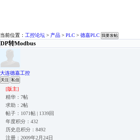
当前位置：
工控论坛
>
产品
>
PLC
>
德嘉PLC
我要发帖
DP转Modbus
大连德嘉工控
关注
私信
[版主]
精华：7帖
求助：2帖
帖子：1071帖 | 1339回
年度积分：432
历史总积分：8492
注册：2009年2月24日