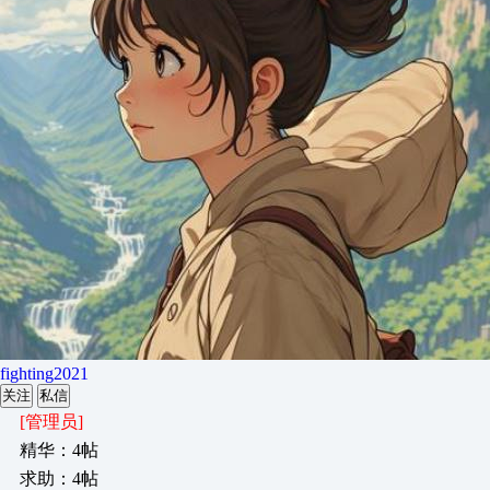
fighting2021
关注
私信
[管理员]
精华：4帖
求助：4帖