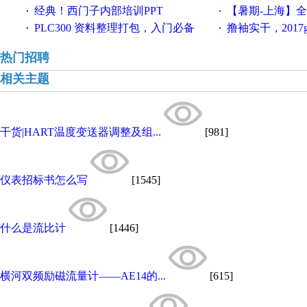
经典！西门子内部培训PPT
【暑期-上海】全国工业4.
·
·
PLC300 资料整理打包，入门必备
撸袖实干，2017gongkong
·
·
热门招聘
相关主题
干货|HART温度变送器调整及组...
[981]
仪表招标书怎么写
[1545]
什么是流比计
[1446]
横河双频励磁流量计——AE14的...
[615]