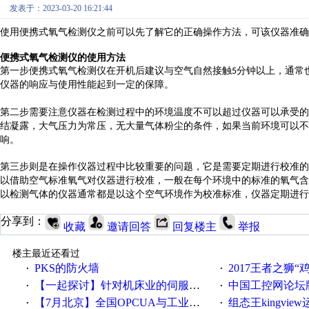
发表于：2023-03-20 16:21:44
使用便携式氧气检测仪之前可以先了解它的正确操作方法，可该仪器准确
便携式氧气检测仪的使用方法
第一步便携式氧气检测仪在
开机后建议
与空气自然接触
分钟以上，
通常
5
仪器的
响应
与使用
性能
起到一定的保障。
第二步需要注意仪器在检测过程中的环境温度不可以超过仪器可以承受的
结凝露，大气压力为常压，无大量气体粉尘的条件，如果
当前环境可以
不
响。
第
三
步
则是在操作仪器过程中比较重要的问题，它是需要
定期
进行
校准
的
以借助空气标准氧气
对
仪器进行校准，
一般在每个环境中的
标准
的氧气含
以检测气体的仪器通常都是以这个
空气环境
作为
校准
标准
，
仪器定期进行
分享到：
收藏
邀请回答
回复楼主
举报
楼主最近还看过
PKS的防火墙
2017王者之狮“鸡”情签到
·
·
【一起探讨】针对机床业的伺服系统发展，您的期望是什么？
中国工控网论坛版块
·
·
【7月北京】全国OPCUA与工业互联技术培训班通知！
组态王kingvi
·
·