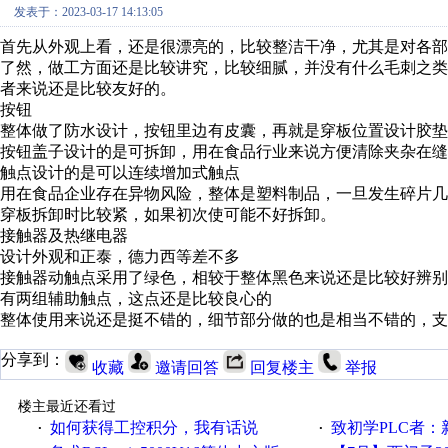
发表于：2023-03-17 14:13:05
首先从外观上看，还是很漂亮的，比较整洁干净，尤其是对各
了然，做工方面还是比较讲究，比较细腻，并没有什么毛刺之
者来说还是比较友好的。
按钮
整体做了防水设计，按钮里边有皮囊，再就是穿板位置设计胶垫
按钮盖子设计的是可拆卸，用在食品行业来说方便清除夹杂在缝
触点设计的是可以连续增加式触点
用在食品企业存在异物风险，整体是塑料制品，一旦发生碎片几
穿板拆卸时比较紧，如果初次使可能不好拆卸。
接触器及热继电器
设计外观和正泰，德力西等差不多
接触器动触点采用了绿色，相较于整体黑色来说还是比较好辨别
有两组辅助触点，这点还是比较良心的
整体使用来说还是挺不错的，细节部分做的也是相当不错的，支
分享到：
收藏
邀请回答
回复楼主
举报
楼主最近还看过
如何获得工控积分，我有话说
致初学PLC者：新人学
·
·