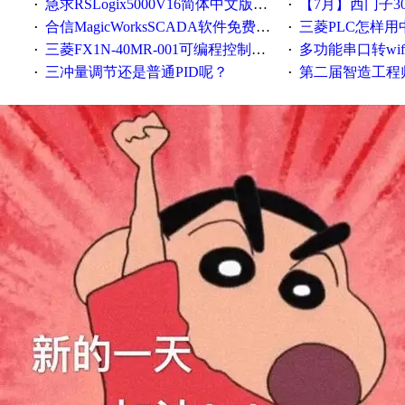
急求RSLogix5000V16简体中文版！！！急急急
【7月】西门子300/400P
·
·
合信MagicWorksSCADA软件免费下载，好礼相送，并提供技术支持，永久免费！
三菱PLC怎样
·
·
三菱FX1N-40MR-001可编程控制器输入端口故障维修一例
多功能串口转wifi/以太网转WIFI/串口转以太网/w
·
·
三冲量调节还是普通PID呢？
第二届智造工程师节投
·
·