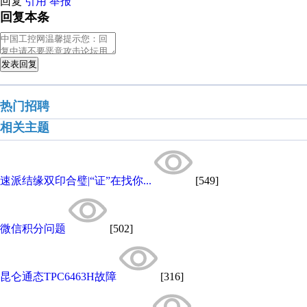
回复
引用
举报
回复本条
发表回复
热门招聘
相关主题
速派结缘双印合璧|“证”在找你...
[549]
微信积分问题
[502]
昆仑通态TPC6463H故障
[316]