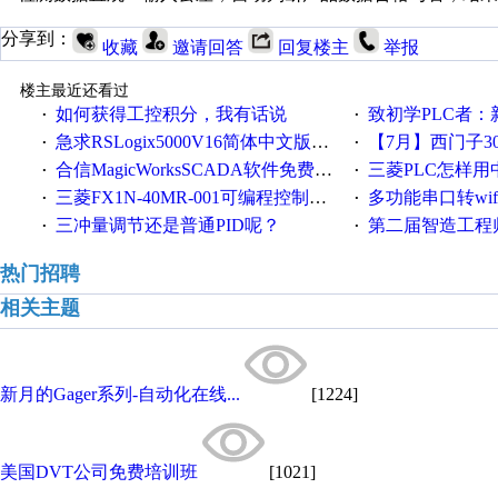
分享到：
收藏
邀请回答
回复楼主
举报
楼主最近还看过
如何获得工控积分，我有话说
致初学PLC者：新人学
·
·
急求RSLogix5000V16简体中文版！！！急急急
【7月】西门子300/400P
·
·
合信MagicWorksSCADA软件免费下载，好礼相送，并提供技术支持，永久免费！
三菱PLC怎样
·
·
三菱FX1N-40MR-001可编程控制器输入端口故障维修一例
多功能串口转wifi/以太网转WIFI/串口转以太网/w
·
·
三冲量调节还是普通PID呢？
第二届智造工程师节投
·
·
热门招聘
相关主题
新月的Gager系列-自动化在线...
[1224]
美国DVT公司免费培训班
[1021]